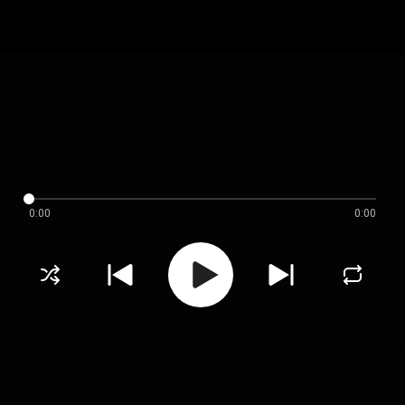
0:00
0:00