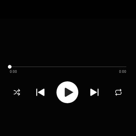
0:00
0:00