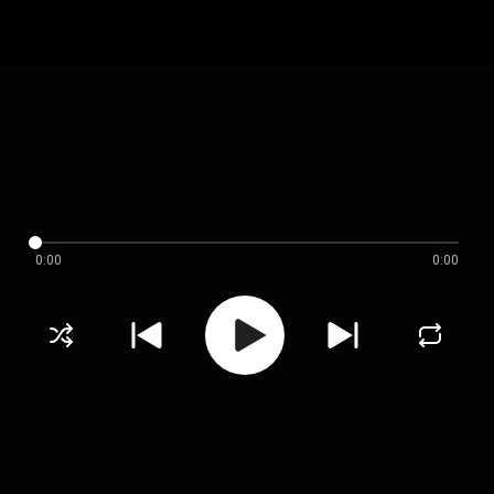
0:00
0:00