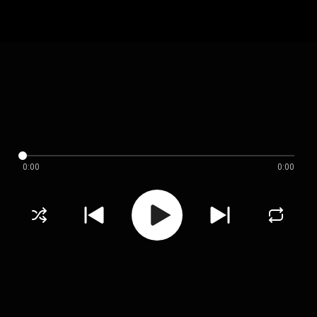
0:00
0:00