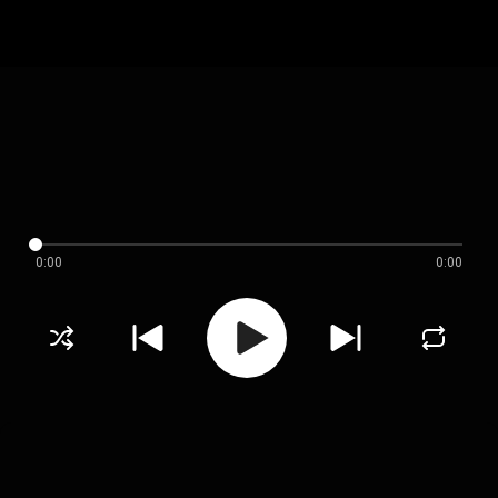
0:00
0:00