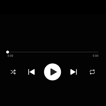
0:00
0:00