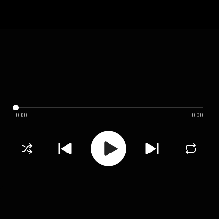
0:00
0:00