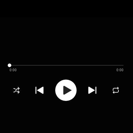
0:00
0:00