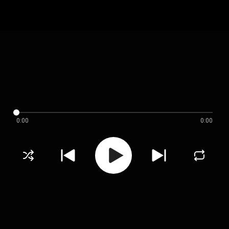
0:00
0:00