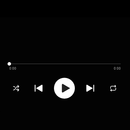
0:00
0:00