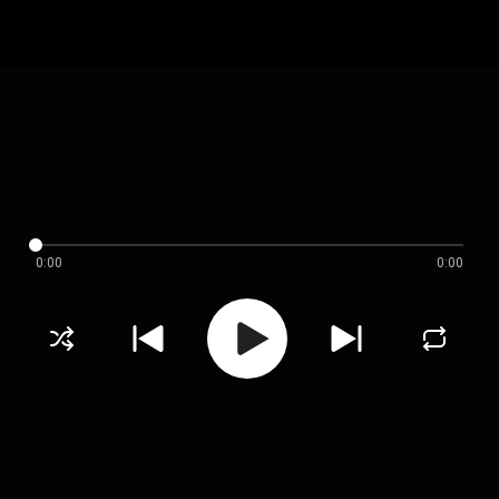
0:00
0:00