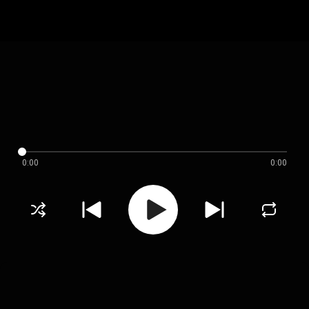
0:00
0:00