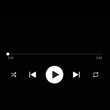
0:00
0:00