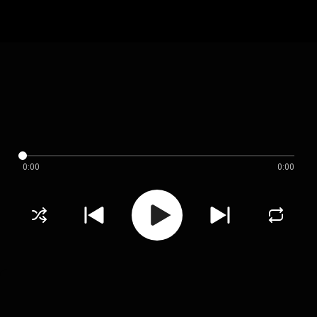
0:00
0:00