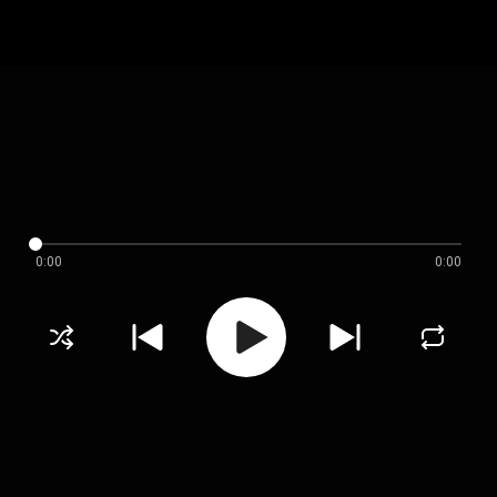
0:00
0:00