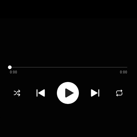
0:00
0:00