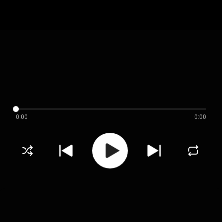
0:00
0:00