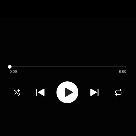
0:00
0:00