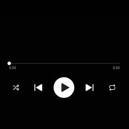
0:00
0:00