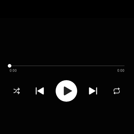
0:00
0:00