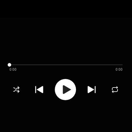
0:00
0:00