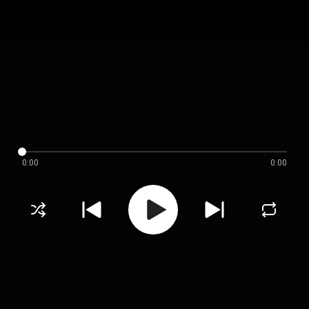
0:00
0:00