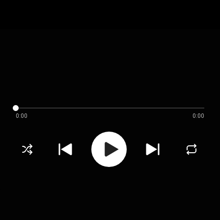
0:00
0:00