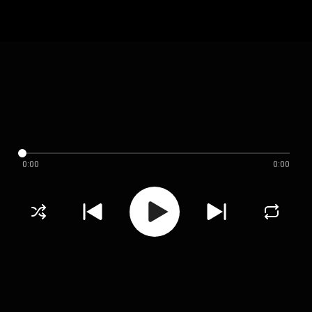
0:00
0:00