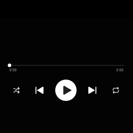
0:00
0:00