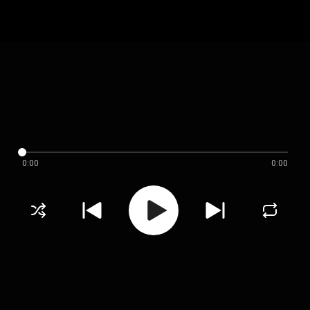
0:00
0:00