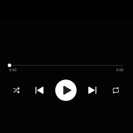
0:00
0:00