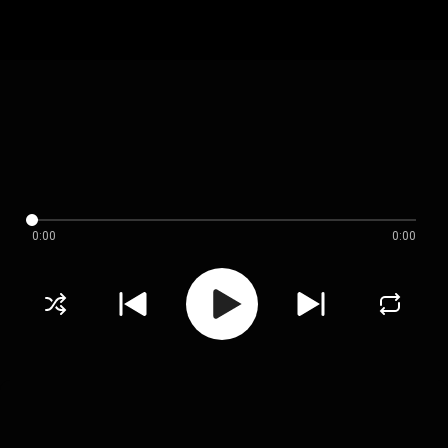
0:00
0:00