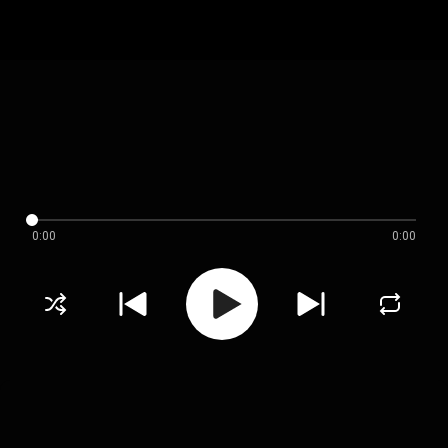
0:00
0:00