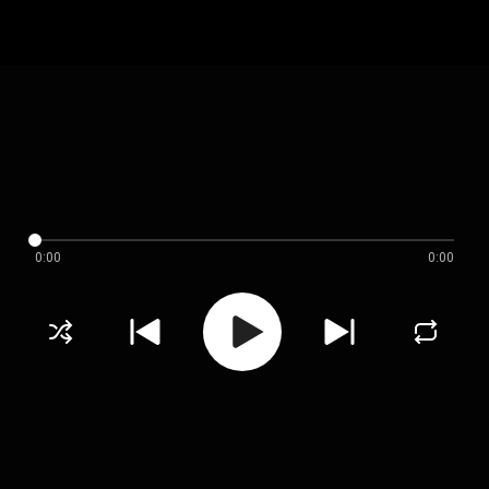
0:00
0:00