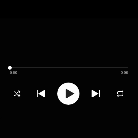
0:00
0:00