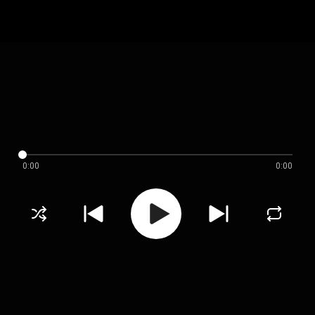
0:00
0:00