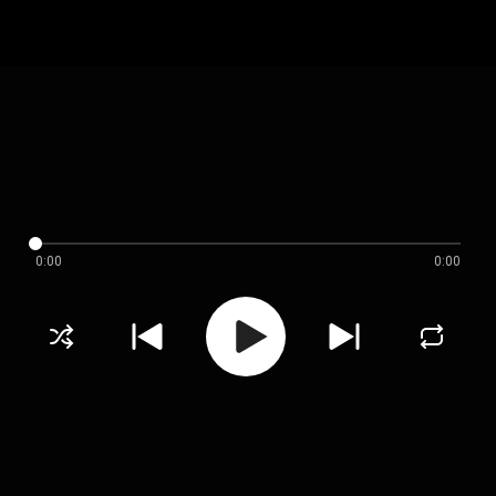
0:00
0:00