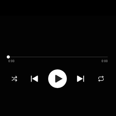
0:00
0:00