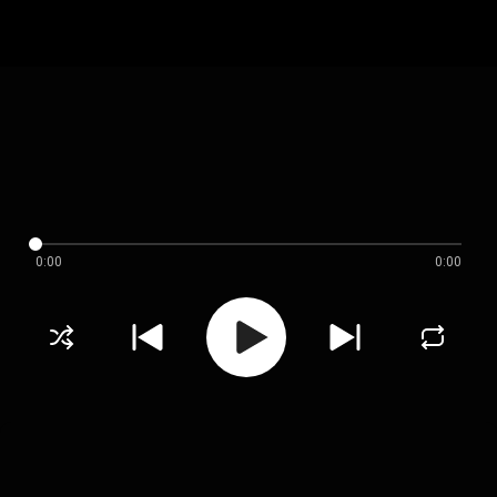
0:00
0:00