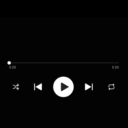
0:00
0:00