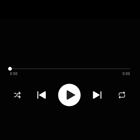
0:00
0:00