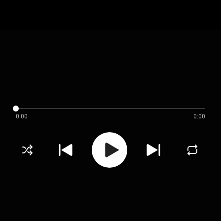
0:00
0:00