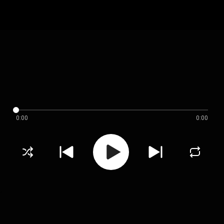
0:00
0:00