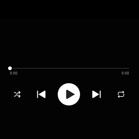
0:00
0:00