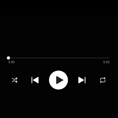
0:00
0:00