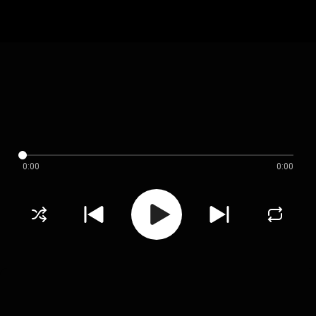
0:00
0:00