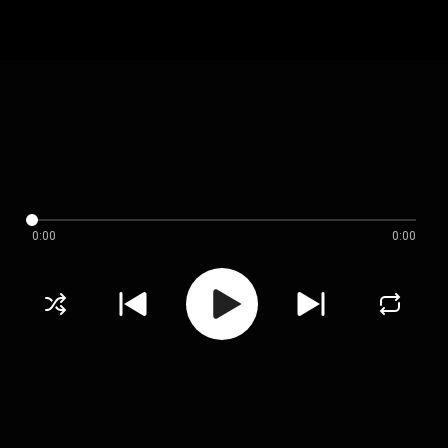
0:00
0:00