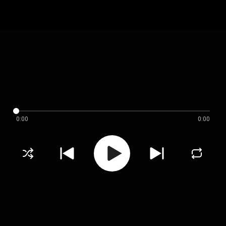
0:00
0:00