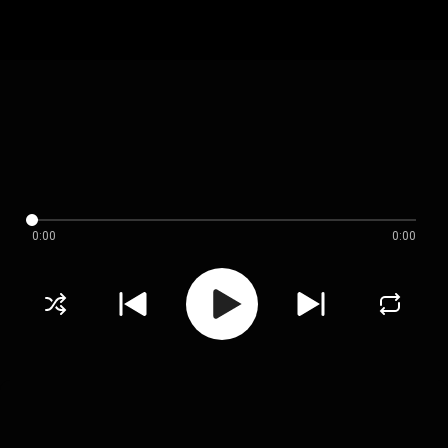
0:00
0:00