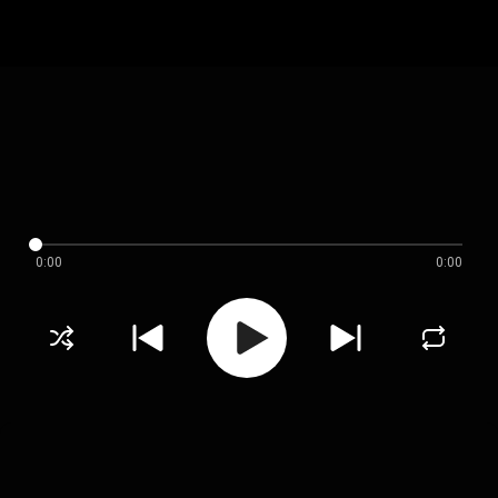
0:00
0:00