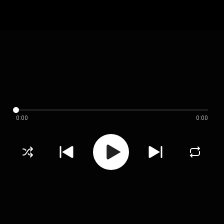
0:00
0:00