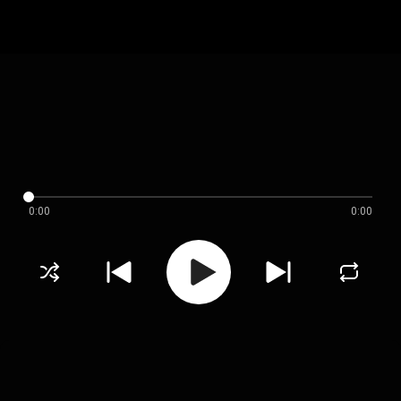
0:00
0:00