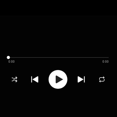
0:00
0:00