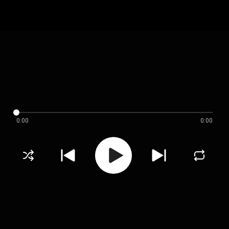
0:00
0:00